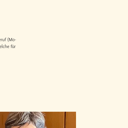
eruf (Mo-
elche für