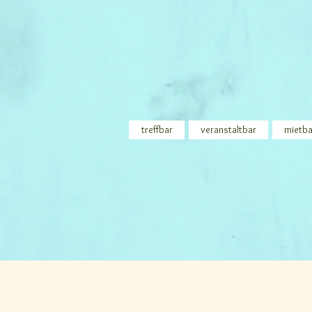
treffbar
veranstaltbar
mietba