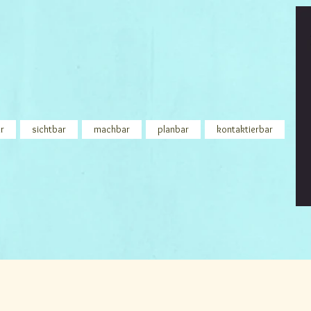
r
sichtbar
machbar
planbar
kontaktierbar