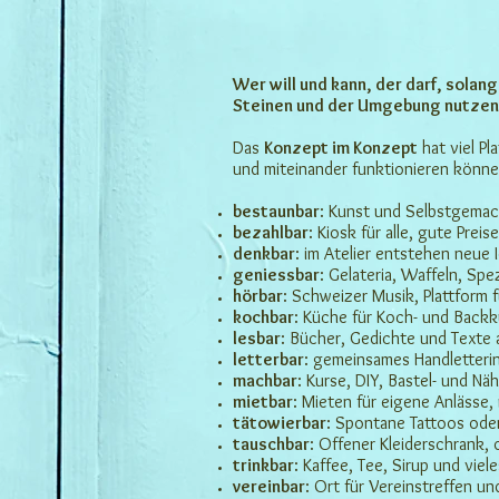
Wer will und kann, der darf, solan
Steinen und der Umgebung nutzen f
Das
Konzept im Konzept
hat viel Pl
und miteinander funktionieren könne
bestaunbar
: Kunst und Selbstgemac
bezahlbar
: Kiosk für alle, gute Prei
denkbar
: im Atelier entstehen neue 
geniessbar
: Gelateria, Waffeln, Spez
hörbar
: Schweizer Musik, Plattform 
kochbar
: Küche für Koch- und Backk
lesbar
: Bücher, Gedichte und Texte
letterbar
: gemeinsames Handletteri
machbar
: Kurse, DIY, Bastel- und Nä
mietbar
: Mieten für eigene Anlässe,
tätowierbar
: Spontane Tattoos ode
tauschbar
: Offener Kleiderschrank,
trinkbar
: Kaffee, Tee, Sirup und viel
vereinbar
: Ort für Vereinstreffen un