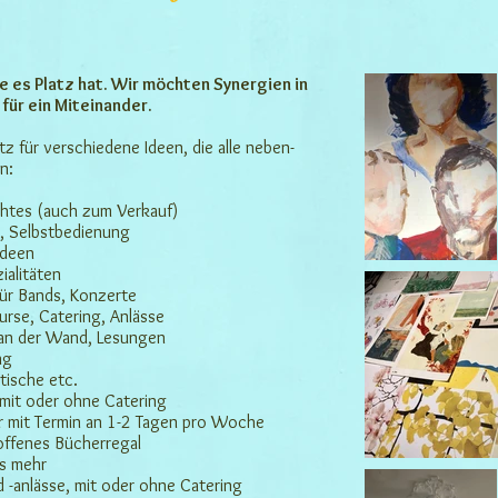
ge es Platz hat. Wir möchten Synergien in
ür ein Miteinander.
atz für verschiedene Ideen, die alle neben-
n:
htes (auch zum Verkauf)
se, Selbstbedienung
Ideen
ialitäten
für Bands, Konzerte
urse, Catering, Anlässe
 an der Wand, Lesungen
ng
htische etc.
 mit oder ohne Catering
r mit Termin an 1-2 Tagen pro Woche
 offenes Bücherregal
es mehr
d -anlässe, mit oder ohne Catering